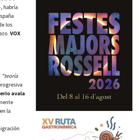
, habría
España
de los
lazo.
VOX
a
"teoría
progresiva
erio avala
amente
en la
igración