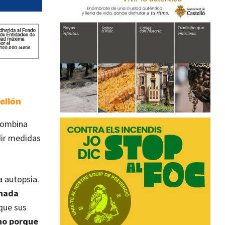
ellón
combina
dir medidas
 autopsia.
inada
que sus
no porque