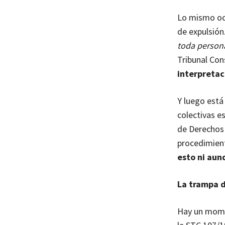
Lo mismo ocu
de expulsión.
toda person
Tribunal Con
interpretac
Y luego est
colectivas e
de Derechos 
procedimient
esto ni aun
La trampa d
Hay un momen