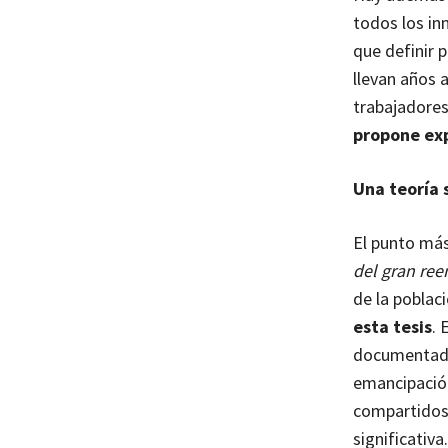
todos los i
que definir 
llevan años a
trabajadores
propone exp
Una teoría s
El punto más
del gran re
de la poblac
esta tesis
. 
documentadas:
emancipación
compartidos 
significativa.