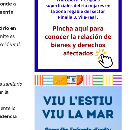
ponde a
emento
s
irlo en
mite es
ccidental,
a sanitario
r la
ente lo
rudencia