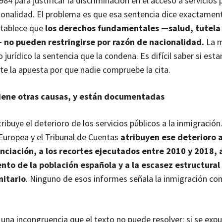
84 para justificar la discriminación en el acceso a servicios 
ionalidad. El problema es que esa sentencia dice exactament
stablece que
los derechos fundamentales —salud, tutela 
no pueden restringirse por razón de nacionalidad.
La m
jurídico la sentencia que la condena. Es difícil saber si est
nte la apuesta por que nadie compruebe la cita.
tiene otras causas, y están documentadas
ribuye el deterioro de los servicios públicos a la inmigració
Europea y el Tribunal de Cuentas
atribuyen ese deterioro 
anciación, a los recortes ejecutados entre 2010 y 2018, 
nto de la población española y a la escasez estructural
nitario
. Ninguno de esos informes señala la inmigración c
na incongruencia que el texto no puede resolver: si se expu