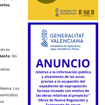
entos.
 en su
ciento
. No
varios
oblema. Los
homicidios
ace