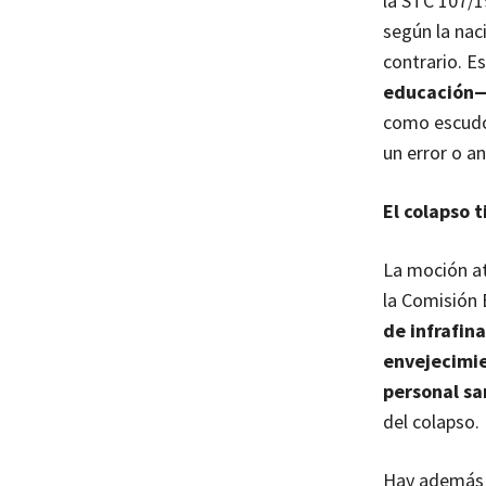
la STC 107/19
según la nac
contrario. E
educación— 
como escudo 
un error o a
El colapso 
La moción at
la Comisión 
de infrafin
envejecimie
personal sa
del colapso.
Hay además u