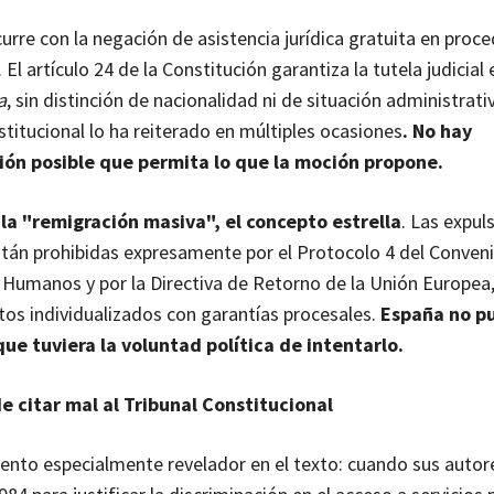
rre con la negación de asistencia jurídica gratuita en proc
 El artículo 24 de la Constitución garantiza la tutela judicial 
a
, sin distinción de nacionalidad ni de situación administrativ
stitucional lo ha reiterado en múltiples ocasiones
. No hay
ión posible que permita lo que la moción propone.
á
la "remigración masiva", el concepto estrella
. Las expul
stán prohibidas expresamente por el Protocolo 4 del Conven
Humanos y por la Directiva de Retorno de la Unión Europea,
os individualizados con garantías procesales.
España no p
que tuviera la voluntad política de intentarlo.
e citar mal al Tribunal Constitucional
to especialmente revelador en el texto: cuando sus autor