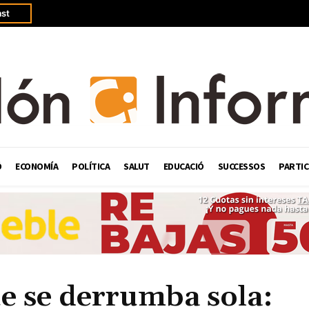
st
Ó
ECONOMÍA
POLÍTICA
SALUT
EDUCACIÓ
SUCCESSOS
PARTIC
e se derrumba sola: