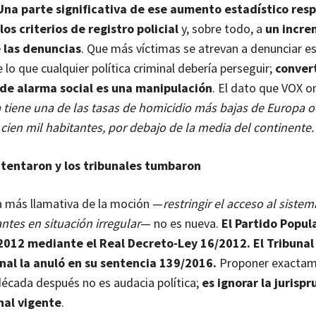
Una parte significativa de ese aumento estadístico res
os criterios de registro policial
y, sobre todo, a
un incr
e las denuncias
. Que más víctimas se atrevan a denunciar e
lo que cualquier política criminal debería perseguir;
convert
e alarma social es una manipulación
. El dato que VOX o
tiene una de las tasas de homicidio más bajas de Europa o
 cien mil habitantes, por debajo de la media del continente.
ntentaron y los tribunales tumbaron
a más llamativa de la moción —
restringir el acceso al sistem
antes en situación irregular
— no es nueva.
El Partido Popula
2012 mediante el Real Decreto-Ley 16/2012. El Tribunal
nal la anuló en su sentencia 139/2016.
Proponer exactam
cada después no es audacia política;
es ignorar la jurisp
nal vigente
.