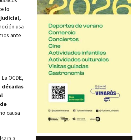
públicos
e lo
judicial,
oción usa
amos ante
n. La OCDE,
a décadas
al
 de
omo causa
lsara a