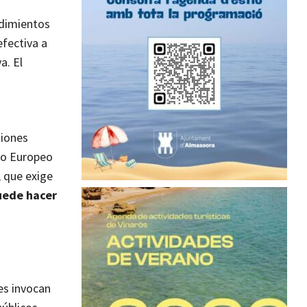
edimientos
efectiva a
a. El
siones
io Europeo
 que exige
uede hacer
es invocan