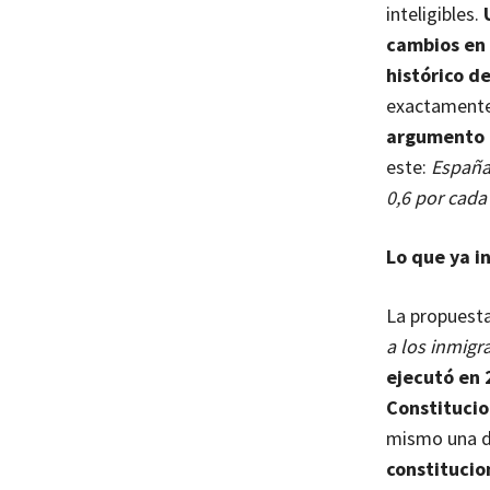
inteligibles.
cambios en l
histórico d
exactamente 
argumento d
este:
España 
0,6 por cada
Lo que ya i
La propuest
a los inmigr
ejecutó en 
Constitucio
mismo una dé
constitucio