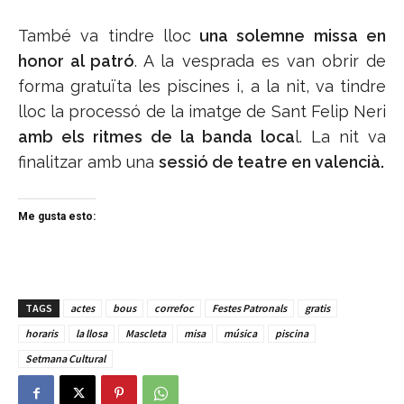
També va tindre lloc
una solemne missa en
honor al patró
. A la vesprada es van obrir de
forma gratuïta les piscines i, a la nit, va tindre
lloc la processó de la imatge de Sant Felip Neri
amb els ritmes de la banda loca
l. La nit va
finalitzar amb una
sessió de teatre en valencià.
Me gusta esto:
TAGS
actes
bous
correfoc
Festes Patronals
gratis
horaris
la llosa
Mascleta
misa
música
piscina
Setmana Cultural