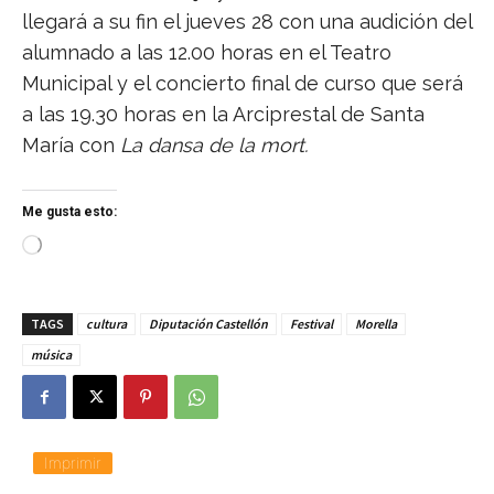
llegará a su fin el jueves 28 con una audición del
alumnado a las 12.00 horas en el Teatro
Municipal y el concierto final de curso que será
a las 19.30 horas en la Arciprestal de Santa
María con
La dansa de la mort.
Me gusta esto:
C
a
r
g
TAGS
cultura
Diputación Castellón
Festival
Morella
a
n
música
d
o
.
.
.
Imprimir