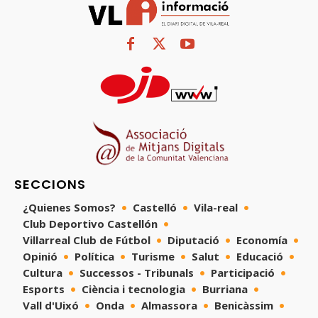
SECCIONS
¿Quienes Somos?
Castelló
Vila-real
Club Deportivo Castellón
Villarreal Club de Fútbol
Diputació
Economía
Opinió
Política
Turisme
Salut
Educació
Cultura
Successos - Tribunals
Participació
Esports
Ciència i tecnologia
Burriana
Vall d'Uixó
Onda
Almassora
Benicàssim