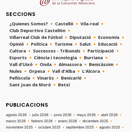
SECCIONS
¿Quienes Somos?
Castelló
Vila-real
Club Deportivo Castellón
Villarreal Club de Fútbol
Diputació
Economía
Opinió
Política
Turisme
Salut
Educació
Cultura
Successos - Tribunals
Participació
Esports
Ciència i tecnologia
Burriana
Vall d'Uixó
Onda
Almassora
Benicàssim
Nules
Orpesa
Vall d'Alba
L'Alcora
Peñíscola
Vinaròs
Benicarló
Sant Joan de Moró
Betxí
PUBLICACIONS
agosto 2026
julio 2026
junio 2026
mayo 2026
abril 2026
marzo 2026
febrero 2026
enero 2026
diciembre 2025
noviembre 2025
octubre 2025
septiembre 2025
agosto 2025