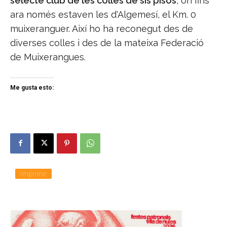
selecte club de les colles de sis pisos
, on fins
ara només estaven les d'Algemesí, el Km. 0
muixeranguer. Així ho ha reconegut des de
diverses colles i des de la mateixa Federació
de Muixerangues.
Me gusta esto:
Imprimir