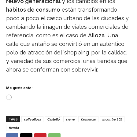
relevo generacional
y los cambios en los
hábitos de consumo
están transformando
poco a poco el casco urbano de las ciudades y
cambiando la imagen de viales comerciales de
referencia, como es el caso de
Alloza
. Una
calle que antaño se convirtió en un auténtico
polo de atracción del ‘shopping’ por la calidad
y variedad de sus comercios, unas tiendas que
ahora se conforman con sobrevivir.
Me gusta esto:
C
a
r
g
TAGS
calle alloza
Castelló
cierre
Comercio
incontro 105
a
n
tienda
d