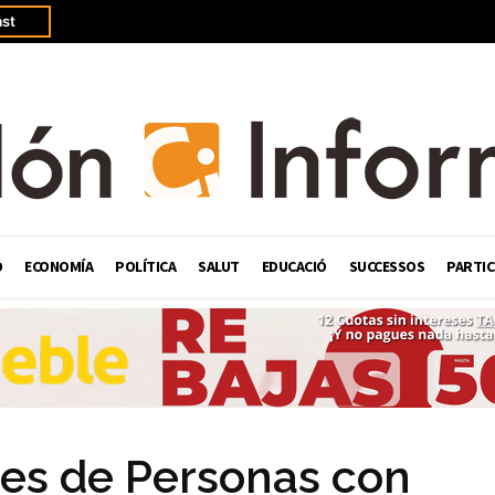
st
Ó
ECONOMÍA
POLÍTICA
SALUT
EDUCACIÓ
SUCCESSOS
PARTIC
res de Personas con