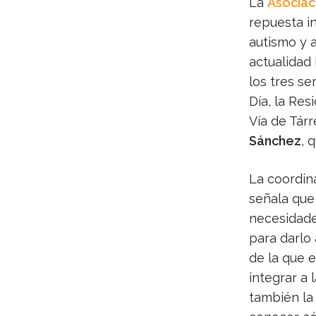
La
Asociac
repuesta i
autismo y a
actualidad 
los tres se
Día, la Res
Vía de Tár
Sánchez
, 
La coordin
señala que 
necesidade
para darlo 
de la que 
integrar a 
también la