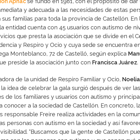
ión Apnac
se fundó en 1981, con el propósito de dar
nmediata y adecuada a las necesidades de estas pe
 sus familias para toda la provincia de Castellón. En 
la entidad cuenta con 45 usuarios con autismo de niv
rvicios que presta la asociación que se divide en el 
idencia y Respiro y Ocio y cuya sede se encuentra en
rega Monteblanco, 72 de Castelló, según explica
Man
que preside la asociación junto con
Francisca Juárez
.
adora de la unidad de Respiro Familiar y Ocio,
Noelia
la idea de celebrar la gala surgió después de ver la
s de los familiares y usuarios con autismo y princip
a conocer a la sociedad de Castellón. En concreto, l
es responsable Freire realiza actividades en la comu
las personas con autismo en la sociedad y así favore
 visibilidad. “Buscamos que la gente de Castellón pu