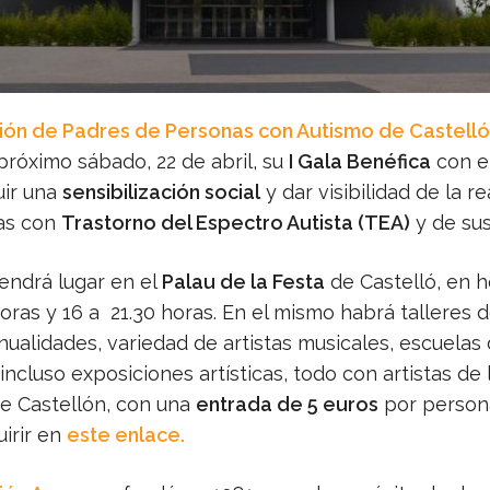
ión de Padres de Personas con Autismo de Castell
próximo sábado, 22 de abril, su
I Gala Benéfica
con el
ir una
sensibilización social
y dar visibilidad de la r
as con
Trastorno del Espectro Autista (TEA)
y de sus
tendrá lugar en el
Palau de la Festa
de Castelló, en h
horas y 16 a 21.30 horas. En el mismo habrá talleres 
ualidades, variedad de artistas musicales, escuelas 
ncluso exposiciones artísticas, todo con artistas de 
de Castellón, con una
entrada de 5 euros
por person
irir en
este enlace.