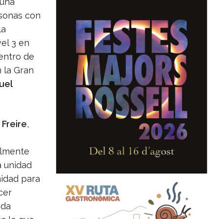
 una
rsonas con
la
el 3 en
Centro de
 la Gran
uel
 Freire
,
s
almente
a unidad
nidad para
cer
eda