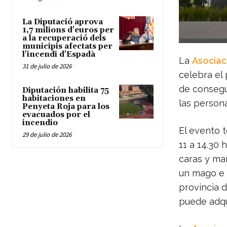
La Diputació aprova
1,7 milions d'euros per
a la recuperació dels
municipis afectats per
l'incendi d'Espadà
La
Asociac
31 de julio de 2026
celebra el 
de consegu
Diputación habilita 75
habitaciones en
las person
Penyeta Roja para los
evacuados por el
incendio
El evento 
29 de julio de 2026
11 a 14.30 
caras y man
un mago e i
provincia 
puede adqu