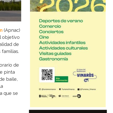
ón
(Apnac)
 objetivo
ealidad de
 familias.
orario de
de pinta
de baile,
la
a que se