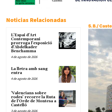
Noticias Relacionadas
S. B./ Cast
L'Espai d'Art
Contemporani
prorroga l'exposició
d'Abdelkader
Benchamma
4 de agosto de 2026
La lletra amb sang
entra
4 de agosto de 2026
'Valencians sobre
rodes' recorre la Ruta
de l'Orde de Montesa a
Castelló
3 de agosto de 2026