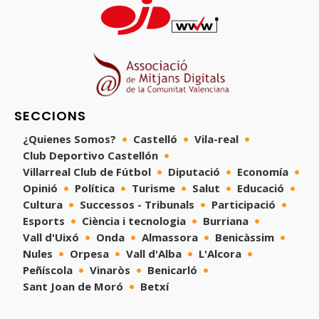
SECCIONS
¿Quienes Somos?
Castelló
Vila-real
Club Deportivo Castellón
Villarreal Club de Fútbol
Diputació
Economía
Opinió
Política
Turisme
Salut
Educació
Cultura
Successos - Tribunals
Participació
Esports
Ciència i tecnologia
Burriana
Vall d'Uixó
Onda
Almassora
Benicàssim
Nules
Orpesa
Vall d'Alba
L'Alcora
Peñíscola
Vinaròs
Benicarló
Sant Joan de Moró
Betxí