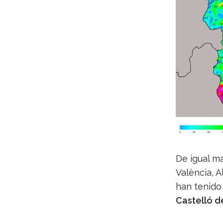
De igual m
València, 
han tenid
Castelló d