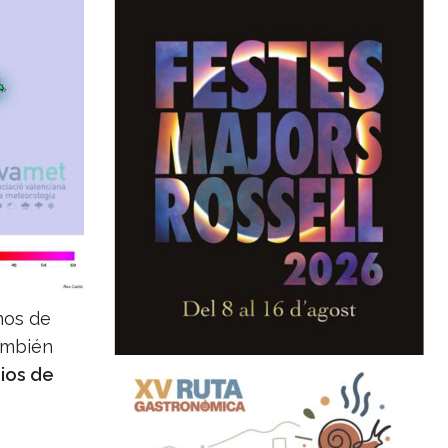
nos de
también
ios de