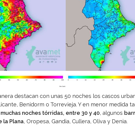
anera destacan con unas 50 noches los cascos urba
Alicante, Benidorm o Torrevieja. Y en menor medida 
o
muchas noches tórridas,
entre 30 y 40
, algunos
barr
e la Plana
, Oropesa, Gandia, Cullera, Oliva y Denia.