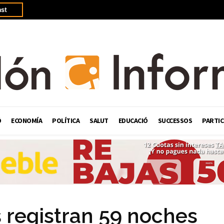
st
Ó
ECONOMÍA
POLÍTICA
SALUT
EDUCACIÓ
SUCCESSOS
PARTIC
 registran 59 noches