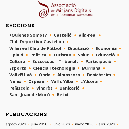
SECCIONS
¿Quienes Somos?
Castelló
Vila-real
Club Deportivo Castellón
Villarreal Club de Fútbol
Diputació
Economía
Opinió
Política
Turisme
Salut
Educació
Cultura
Successos - Tribunals
Participació
Esports
Ciència i tecnologia
Burriana
Vall d'Uixó
Onda
Almassora
Benicàssim
Nules
Orpesa
Vall d'Alba
L'Alcora
Peñíscola
Vinaròs
Benicarló
Sant Joan de Moró
Betxí
PUBLICACIONS
agosto 2026
julio 2026
junio 2026
mayo 2026
abril 2026