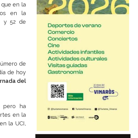
que en la
vos en la
e y 52 de
 número de
día de hoy
ornada del
, pero ha
tes en la
en la UCI,