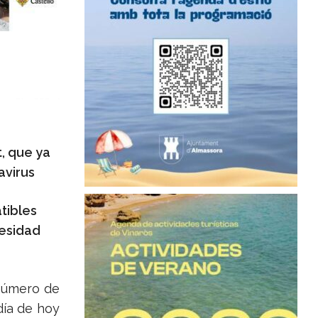
, que ya
avirus
tibles
cesidad
 número de
día de hoy