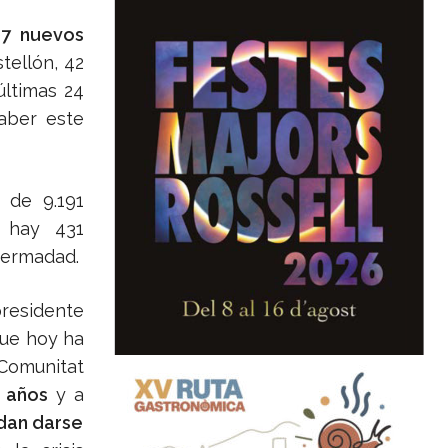
7 nuevos
tellón, 42
últimas 24
aber este
 de 9.191
s hay 431
fermadad.
presidente
que hoy ha
Comunitat
0 años
y a
dan darse