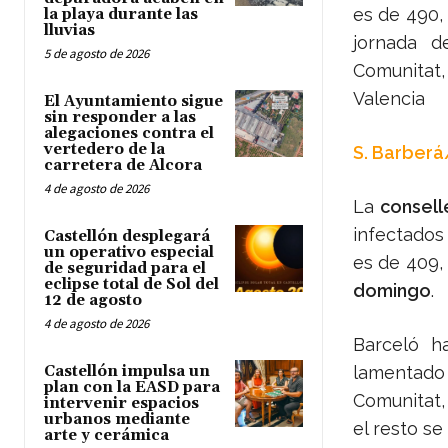
es de 490,
la playa durante las
lluvias
jornada d
5 de agosto de 2026
Comunitat
Valencia
El Ayuntamiento sigue
sin responder a las
alegaciones contra el
vertedero de la
S. Barberá
carretera de Alcora
4 de agosto de 2026
La
consell
infectados
Castellón desplegará
un operativo especial
es de 409,
de seguridad para el
eclipse total de Sol del
domingo
.
12 de agosto
4 de agosto de 2026
Barceló h
Castellón impulsa un
lamentado 
plan con la EASD para
Comunitat,
intervenir espacios
urbanos mediante
el resto se
arte y cerámica