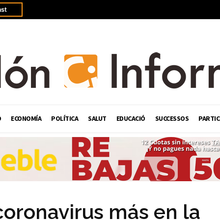
st
Ó
ECONOMÍA
POLÍTICA
SALUT
EDUCACIÓ
SUCCESSOS
PARTIC
coronavirus más en la