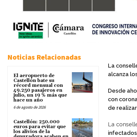
Noticias Relacionadas
La consell
alcanza lo
El aeropuerto de
Castellón bate su
récord mensual con
49.250 pasajeros en
Desde ahor
julio, un 19 % más que
con corona
hace un año
6 de agosto de 2026
de realizar
Castellón: 250.000
La consell
euros para evitar que
los alivios de la
infectados
depuradora acaben en