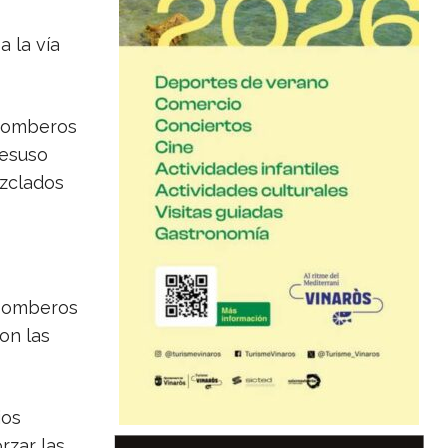
 la vía
 Bomberos
desuso
zclados
 bomberos
on las
ios
rzar las