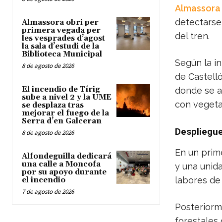
Almassora
detectarse
Almassora obri per
primera vegada per
del tren.
les vesprades d’agost
la sala d’estudi de la
Biblioteca Municipal
Según la i
8 de agosto de 2026
de Castell
El incendio de Tírig
donde se a
sube a nivel 2 y la UME
con vegeta
se desplaza tras
mejorar el fuego de la
Serra d’en Galceran
Despliegu
8 de agosto de 2026
En un pri
Alfondeguilla dedicará
una calle a Moncofa
y una unida
por su apoyo durante
labores de 
el incendio
7 de agosto de 2026
Posteriorm
forestales 