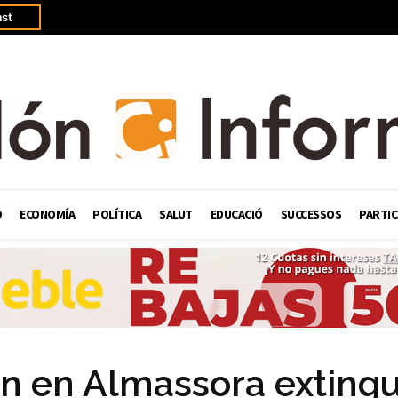
st
Ó
ECONOMÍA
POLÍTICA
SALUT
EDUCACIÓ
SUCCESSOS
PARTIC
ón en Almassora exting