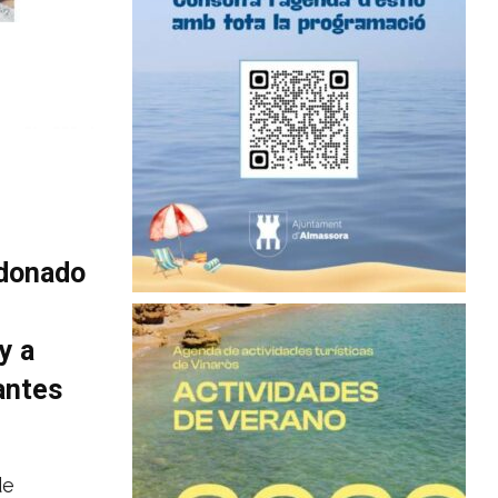
ndonado
y a
antes
de