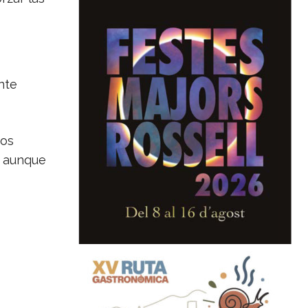
nte
nos
, aunque