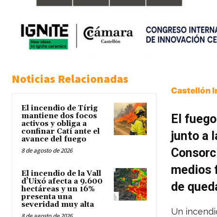
Noticias Relacionadas
Castellón 
El incendio de Tírig
mantiene dos focos
El fuego
activos y obliga a
confinar Catí ante el
junto a l
avance del fuego
Consorci
8 de agosto de 2026
medios f
El incendio de la Vall
d’Uixó afecta a 9.600
de qued
hectáreas y un 16%
presenta una
severidad muy alta
Un incendi
8 de agosto de 2026