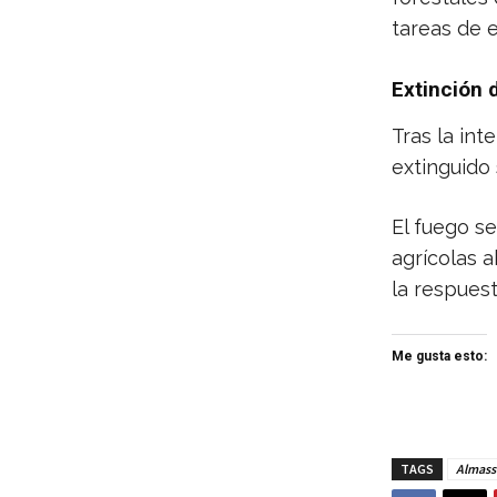
tareas de e
Extinción 
Tras la int
extinguido
El fuego s
agrícolas 
la respuest
Me gusta esto:
TAGS
Almass