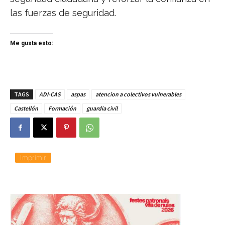
las fuerzas de seguridad.
Me gusta esto:
TAGS
ADI-CAS
aspas
atencion a colectivos vulnerables
Castellón
Formación
guardia civil
Imprimir