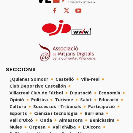
SECCIONS
¿Quienes Somos?
Castelló
Vila-real
Club Deportivo Castellón
Villarreal Club de Fútbol
Diputació
Economía
Opinió
Política
Turisme
Salut
Educació
Cultura
Successos - Tribunals
Participació
Esports
Ciència i tecnologia
Burriana
Vall d'Uixó
Onda
Almassora
Benicàssim
Nules
Orpesa
Vall d'Alba
L'Alcora