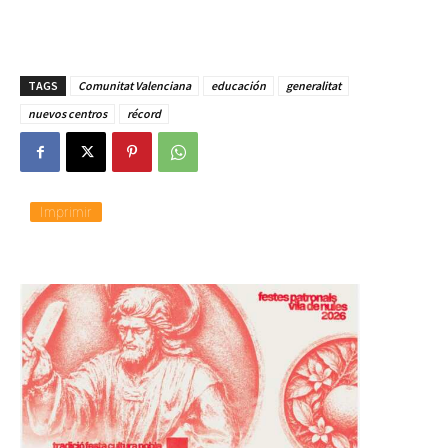
TAGS
Comunitat Valenciana
educación
generalitat
nuevos centros
récord
Imprimir