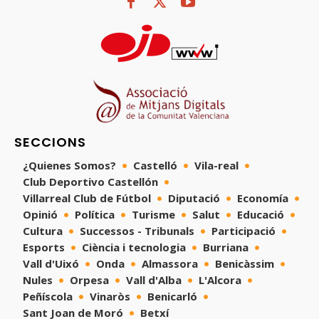
SECCIONS
¿Quienes Somos?
Castelló
Vila-real
Club Deportivo Castellón
Villarreal Club de Fútbol
Diputació
Economía
Opinió
Política
Turisme
Salut
Educació
Cultura
Successos - Tribunals
Participació
Esports
Ciència i tecnologia
Burriana
Vall d'Uixó
Onda
Almassora
Benicàssim
Nules
Orpesa
Vall d'Alba
L'Alcora
Peñíscola
Vinaròs
Benicarló
Sant Joan de Moró
Betxí