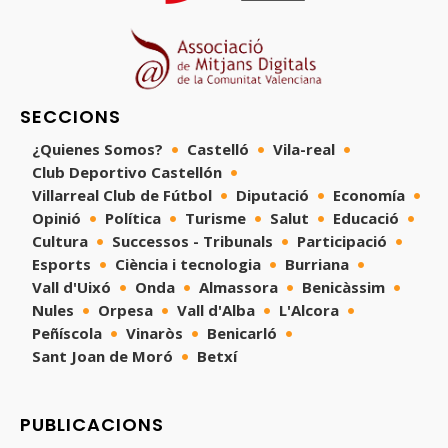
SECCIONS
¿Quienes Somos?
Castelló
Vila-real
Club Deportivo Castellón
Villarreal Club de Fútbol
Diputació
Economía
Opinió
Política
Turisme
Salut
Educació
Cultura
Successos - Tribunals
Participació
Esports
Ciència i tecnologia
Burriana
Vall d'Uixó
Onda
Almassora
Benicàssim
Nules
Orpesa
Vall d'Alba
L'Alcora
Peñíscola
Vinaròs
Benicarló
Sant Joan de Moró
Betxí
PUBLICACIONS