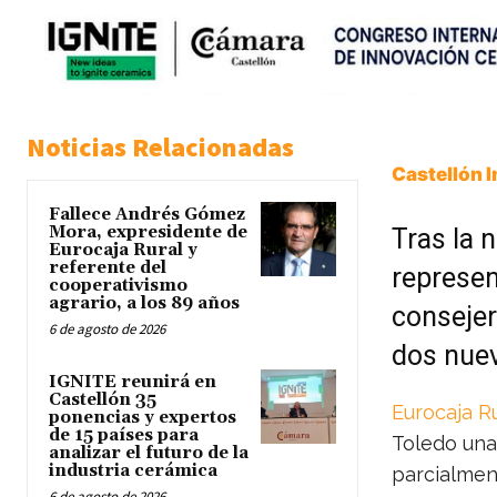
Noticias Relacionadas
Castellón 
Fallece Andrés Gómez
Mora, expresidente de
Tras la 
Eurocaja Rural y
referente del
represen
cooperativismo
agrario, a los 89 años
consejer
6 de agosto de 2026
dos nue
IGNITE reunirá en
Castellón 35
Eurocaja Ru
ponencias y expertos
de 15 países para
Toledo una
analizar el futuro de la
industria cerámica
parcialment
6 de agosto de 2026