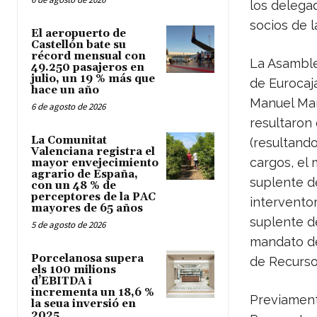
los delega
socios de l
El aeropuerto de
Castellón bate su
récord mensual con
La Asamble
49.250 pasajeros en
julio, un 19 % más que
de Eurocaja
hace un año
Manuel Mar
6 de agosto de 2026
resultaron
La Comunitat
(resultando
Valenciana registra el
cargos, el
mayor envejecimiento
agrario de España,
suplente d
con un 48 % de
perceptores de la PAC
interventor
mayores de 65 años
suplente d
5 de agosto de 2026
mandato de
Porcelanosa supera
de Recurso
els 100 milions
d’EBITDA i
incrementa un 18,6 %
Previament
la seua inversió en
2025