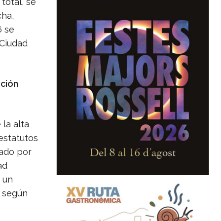
total, se
cha,
6 se
 Ciudad
ción
la alta
 estatutos
mado por
ad
 un
, según