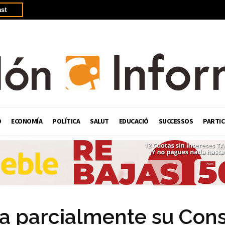
st
Ó
ECONOMÍA
POLÍTICA
SALUT
EDUCACIÓ
SUCCESSOS
PARTIC
va parcialmente su Con