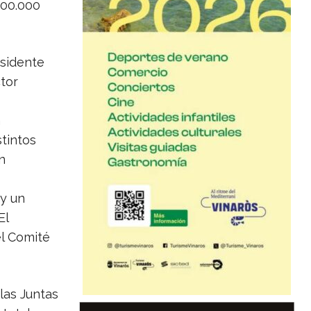
100.000
esidente
ctor
a
stintos
n
 y un
El
l Comité
las Juntas