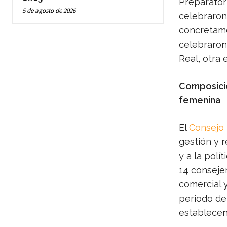
Preparatori
5 de agosto de 2026
celebraron 
concretamen
celebraron
Real, otra 
Composició
femenina
El
Consejo
gestión y r
y a la polí
14 conseje
comercial y
periodo de
establecen 