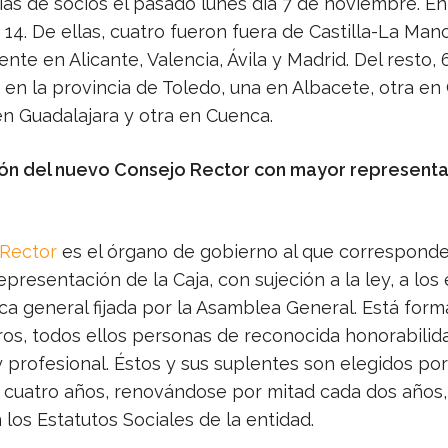
as de socios el pasado lunes día 7 de noviembre. En 
14. De ellas, cuatro fueron fuera de Castilla-La Man
te en Alicante, Valencia, Ávila y Madrid. Del resto, 
 en la provincia de Toledo, una en Albacete, otra en
en Guadalajara y otra en Cuenca.
n del nuevo Consejo Rector con mayor representa
 Rector
es el órgano de gobierno al que corresponde 
epresentación de la Caja, con sujeción a la ley, a los
tica general fijada por la Asamblea General. Está for
ros, todos ellos personas de reconocida honorabilid
 profesional. Éstos y sus suplentes son elegidos por
 cuatro años, renovándose por mitad cada dos años
los Estatutos Sociales de la entidad.