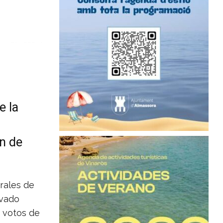
e la
ón de
rales de
ovado
s votos de