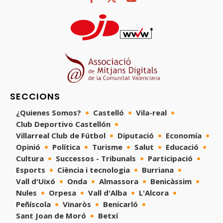
SECCIONS
¿Quienes Somos?
Castelló
Vila-real
Club Deportivo Castellón
Villarreal Club de Fútbol
Diputació
Economía
Opinió
Política
Turisme
Salut
Educació
Cultura
Successos - Tribunals
Participació
Esports
Ciència i tecnologia
Burriana
Vall d'Uixó
Onda
Almassora
Benicàssim
Nules
Orpesa
Vall d'Alba
L'Alcora
Peñíscola
Vinaròs
Benicarló
Sant Joan de Moró
Betxí