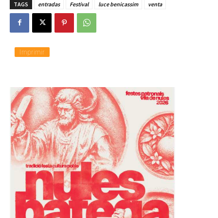
TAGS
entradas
Festival
luce benicassim
venta
Imprimir