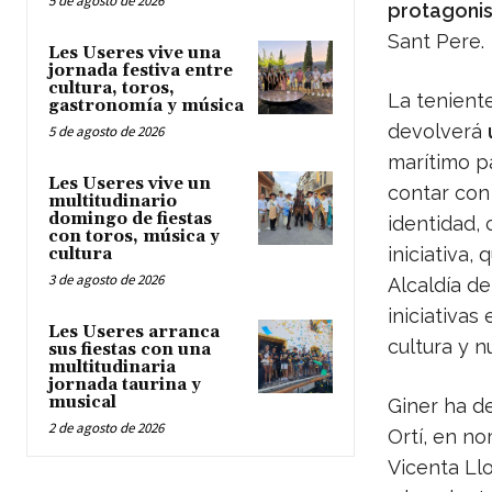
5 de agosto de 2026
protagoni
Sant Pere.
Les Useres vive una
jornada festiva entre
cultura, toros,
La teniente
gastronomía y música
devolverá
5 de agosto de 2026
marítimo pa
Les Useres vive un
contar con
multitudinario
domingo de fiestas
identidad, 
con toros, música y
iniciativa
cultura
3 de agosto de 2026
Alcaldía d
iniciativas
Les Useres arranca
cultura y n
sus fiestas con una
multitudinaria
jornada taurina y
musical
Giner ha d
2 de agosto de 2026
Ortí, en no
Vicenta Ll