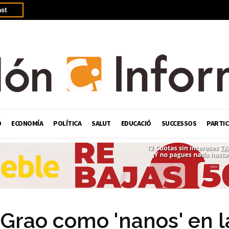
st
Ó
ECONOMÍA
POLÍTICA
SALUT
EDUCACIÓ
SUCCESSOS
PARTIC
l Grao como 'nanos' en l