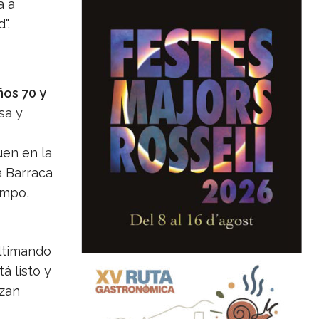
a a
".
ños 70 y
sa y
uen en la
a Barraca
empo,
ltimando
á listo y
zan