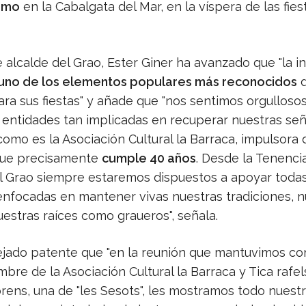
smo
en la Cabalgata del Mar, en la víspera de las fies
 alcalde del Grao, Ester Giner ha avanzado que "la ini
uno de los elementos populares más reconocidos
d
ra sus fiestas" y añade que "nos sentimos orgulloso
 entidades tan implicadas en recuperar nuestras se
como es la Asociación Cultural la Barraca, impulsora 
, que precisamente
cumple 40 años
. Desde la Tenenci
el Grao siempre estaremos dispuestos a apoyar todas
 enfocadas en mantener vivas nuestras tradiciones, n
uestras raíces como graueros", señala.
ejado patente que "en la reunión que mantuvimos co
mbre de la Asociación Cultural la Barraca y Tica rafels
orens, una de "les Sesots", les mostramos todo nuest