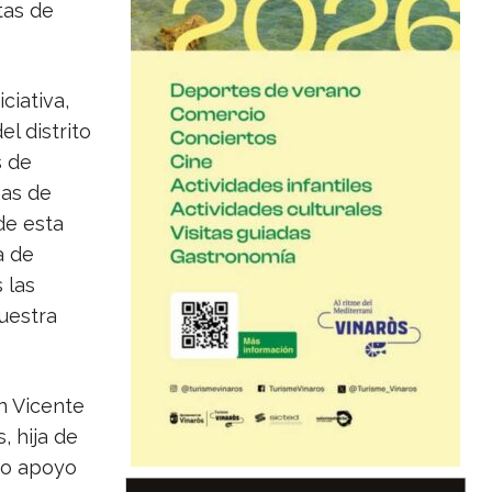
tas de
ciativa,
el distrito
s de
ñas de
de esta
a de
 las
uestra
n Vicente
, hija de
ro apoyo