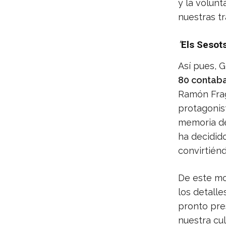
y la volunt
nuestras t
"
Els Sesots
Así pues, G
80 contaba
Ramón Frag
protagonis
memoria de
ha decidid
convirtiénd
De este mo
los detalle
pronto pre
nuestra cul