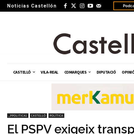
Noticias Castellón
Podca
CASTELLÓ
VILA-REAL
COMARQUES
DIPUTACIÓ
OPINI
_PPOLITICA1
CASTELLÓ
POLÍTICA
El PSPV exigeix transp