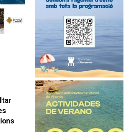
ltar
es
cions