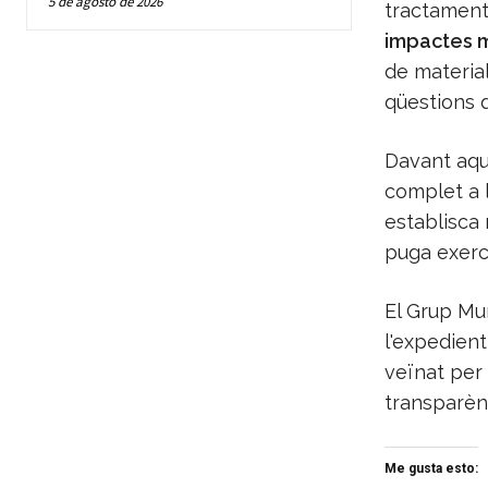
5 de agosto de 2026
tractament
impactes 
de material
qüestions q
Davant aque
complet a l
establisca
puga exerci
El Grup Mun
l'expedient 
veïnat per 
transparènc
Me gusta esto: