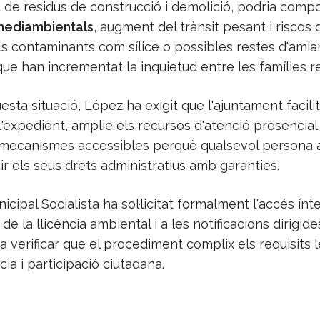
 de residus de construcció i demolició, podria compo
mediambientals
, augment del trànsit pesant i riscos 
s contaminants com sílice o possibles restes d'amia
ue han incrementat la inquietud entre les famílies r
sta situació, López ha exigit que l'ajuntament facili
'expedient, amplie els recursos d'atenció presencial 
 mecanismes accessibles perquè qualsevol persona 
r els seus drets administratius amb garanties.
icipal Socialista ha sol·licitat formalment l'accés ínt
de la llicència ambiental i a les notificacions dirigide
a verificar que el procediment complix els requisits 
ia i participació ciutadana.