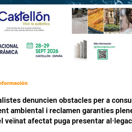
Información
alistes denuncien obstacles per a consu
ent ambiental i reclamen garanties plen
l veïnat afectat puga presentar al·lega