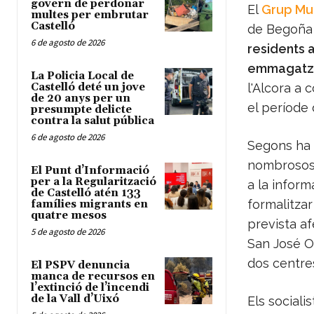
govern de perdonar
El
Grup Mun
multes per embrutar
Castelló
de Begoña 
6 de agosto de 2026
residents 
emmagatze
La Policia Local de
Castelló deté un jove
l'Alcora a 
de 20 anys per un
el període 
presumpte delicte
contra la salut pública
6 de agosto de 2026
Segons ha 
nombrosos v
El Punt d’Informació
per a la Regularització
a la inform
de Castelló atén 133
formalitzar
famílies migrants en
quatre mesos
prevista af
5 de agosto de 2026
San José O
dos centre
El PSPV denuncia
manca de recursos en
l’extinció de l’incendi
de la Vall d’Uixó
Els sociali