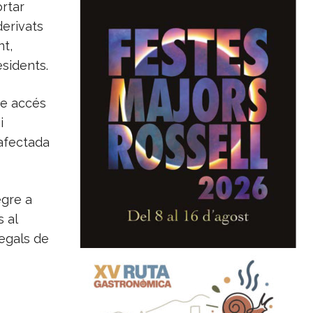
rtar
derivats
nt,
esidents.
te accés
i
afectada
egre a
s al
legals de