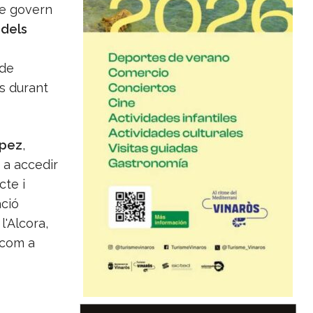
de govern
 dels
 de
ns durant
ópez
,
 a accedir
cte i
ació
l'Alcora,
 com a