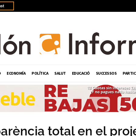
st
Ó
ECONOMÍA
POLÍTICA
SALUT
EDUCACIÓ
SUCCESSOS
PARTIC
arència total en el proj