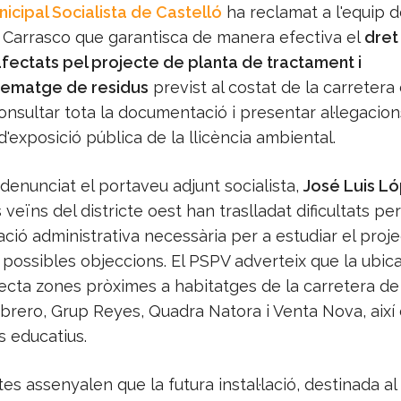
icipal Socialista de Castelló
ha reclamat a l'equip 
Carrasco que garantisca de manera efectiva el
dret
afectats pel projecte de planta de tractament i
matge de residus
previst al costat de la carretera
consultar tota la documentació i presentar al·legacio
d'exposició pública de la llicència ambiental.
denunciat el portaveu adjunt socialista,
José Luis L
eïns del districte oest han traslladat dificultats per
ació administrativa necessària per a estudiar el proje
 possibles objeccions. El PSPV adverteix que la ubic
ecta zones pròximes a habitatges de la carretera de 
brero, Grup Reyes, Quadra Natora i Venta Nova, així
s educatius.
stes assenyalen que la futura instal·lació, destinada al