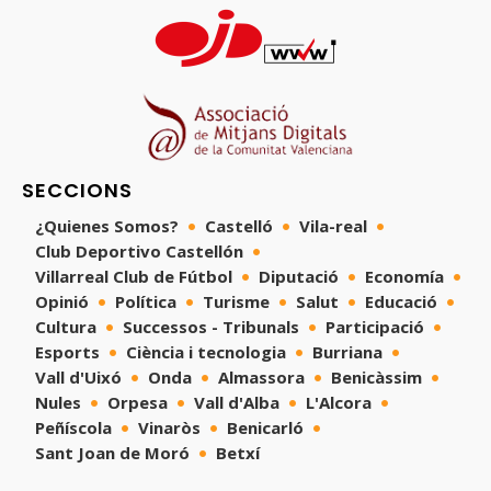
SECCIONS
¿Quienes Somos?
Castelló
Vila-real
Club Deportivo Castellón
Villarreal Club de Fútbol
Diputació
Economía
Opinió
Política
Turisme
Salut
Educació
Cultura
Successos - Tribunals
Participació
Esports
Ciència i tecnologia
Burriana
Vall d'Uixó
Onda
Almassora
Benicàssim
Nules
Orpesa
Vall d'Alba
L'Alcora
Peñíscola
Vinaròs
Benicarló
Sant Joan de Moró
Betxí