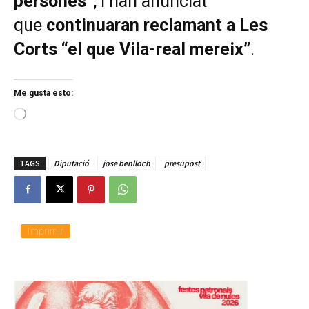
persones”
, i han anunciat
que
continuaran reclamant a Les
Corts “el que Vila-real mereix”
.
Me gusta esto:
C
a
r
g
TAGS
Diputació
jose benlloch
presupost
a
n
d
o
.
.
Imprimir
.