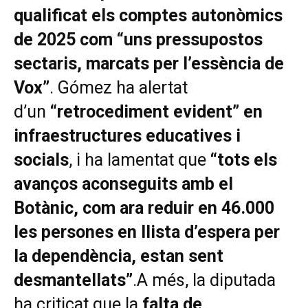
qualificat els comptes autonòmics
de 2025 com “uns pressupostos
sectaris, marcats per l’essència de
Vox”
. Gómez ha alertat
d’un
“retrocediment evident” en
infraestructures educatives i
socials
, i ha lamentat que
“tots els
avanços aconseguits amb el
Botànic, com ara reduir en 46.000
les persones en llista d’espera per
la dependència, estan sent
desmantellats”
.A més, la diputada
ha criticat que la
falta de