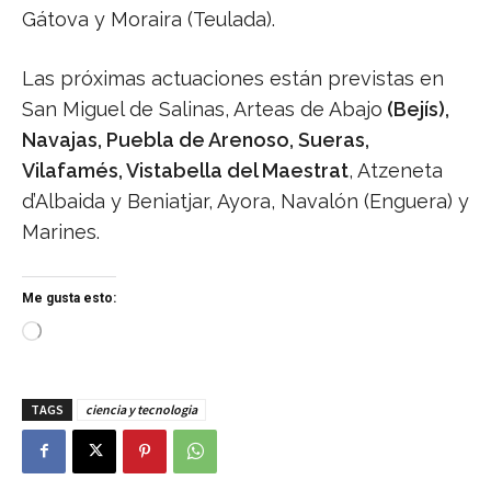
Gátova y Moraira (Teulada).
Las próximas actuaciones están previstas en
San Miguel de Salinas, Arteas de Abajo
(Bejís),
Navajas, Puebla de Arenoso, Sueras,
Vilafamés, Vistabella del Maestrat
, Atzeneta
d’Albaida y Beniatjar, Ayora, Navalón (Enguera) y
Marines.
Me gusta esto:
C
a
r
g
TAGS
ciencia y tecnologia
a
n
d
o