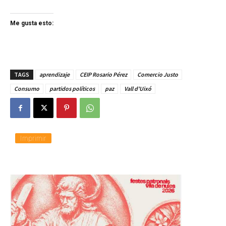
Me gusta esto:
TAGS
aprendizaje
CEIP Rosario Pérez
Comercio Justo
Consumo
partidos políticos
paz
Vall d'Uixó
Imprimir