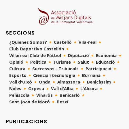
SECCIONS
¿Quienes Somos?
Castelló
Vila-real
Club Deportivo Castellón
Villarreal Club de Fútbol
Diputació
Economía
Opinió
Política
Turisme
Salut
Educació
Cultura
Successos - Tribunals
Participació
Esports
Ciència i tecnologia
Burriana
Vall d'Uixó
Onda
Almassora
Benicàssim
Nules
Orpesa
Vall d'Alba
L'Alcora
Peñíscola
Vinaròs
Benicarló
Sant Joan de Moró
Betxí
PUBLICACIONS