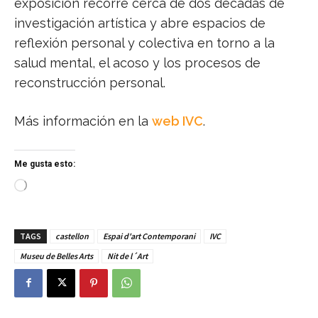
exposición recorre cerca de dos décadas de
investigación artística y abre espacios de
reflexión personal y colectiva en torno a la
salud mental, el acoso y los procesos de
reconstrucción personal.
Más información en la
web IVC
.
Me gusta esto:
C
a
r
g
TAGS
castellon
Espai d'art Contemporani
IVC
a
n
Museu de Belles Arts
Nit de l´Art
d
o
.
.
.