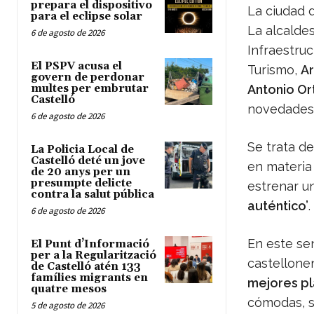
prepara el dispositivo
La ciudad 
para el eclipse solar
La alcalde
6 de agosto de 2026
Infraestruc
El PSPV acusa el
Turismo,
Ar
govern de perdonar
multes per embrutar
Antonio Or
Castelló
novedades 
6 de agosto de 2026
Se trata d
La Policia Local de
Castelló deté un jove
en materia 
de 20 anys per un
presumpte delicte
estrenar u
contra la salut pública
auténtico’
.
6 de agosto de 2026
En este sen
El Punt d’Informació
per a la Regularització
castellone
de Castelló atén 133
famílies migrants en
mejores p
quatre mesos
cómodas, si
5 de agosto de 2026