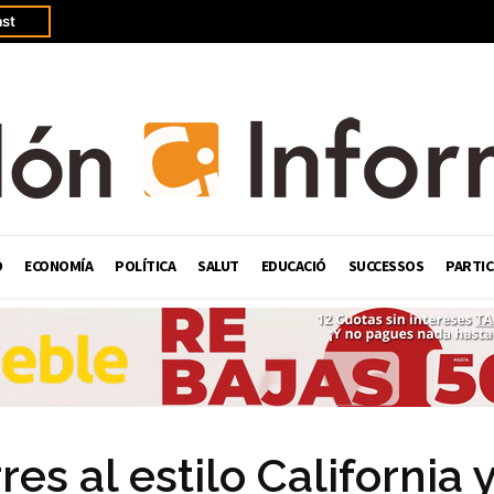
st
Ó
ECONOMÍA
POLÍTICA
SALUT
EDUCACIÓ
SUCCESSOS
PARTIC
es al estilo California 