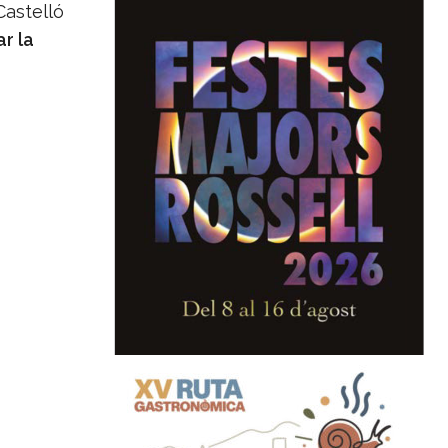
Castelló
r la