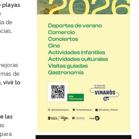
 playas
.
e
la de
cias,
mejoras
demás de
vivir lo
e las
as
 para