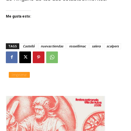
Me gusta esto:
TAGS
Castelló
nuevas tiendas
rossellimac
salera
scalpers
Imprimir