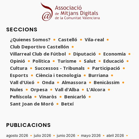
SECCIONS
¿Quienes Somos?
Castelló
Vila-real
Club Deportivo Castellón
Villarreal Club de Fútbol
Diputació
Economía
Opinió
Política
Turisme
Salut
Educació
Cultura
Successos - Tribunals
Participació
Esports
Ciència i tecnologia
Burriana
Vall d'Uixó
Onda
Almassora
Benicàssim
Nules
Orpesa
Vall d'Alba
L'Alcora
Peñíscola
Vinaròs
Benicarló
Sant Joan de Moró
Betxí
PUBLICACIONS
agosto 2026
julio 2026
junio 2026
mayo 2026
abril 2026