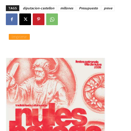
g
TAGS
diputacion-castellon
millones
Presupuesto
preve
a
n
d
o
.
.
Imprimir
.