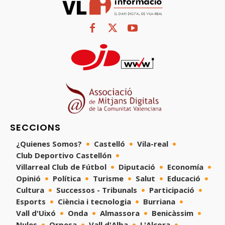
SECCIONS
¿Quienes Somos?
Castelló
Vila-real
Club Deportivo Castellón
Villarreal Club de Fútbol
Diputació
Economía
Opinió
Política
Turisme
Salut
Educació
Cultura
Successos - Tribunals
Participació
Esports
Ciència i tecnologia
Burriana
Vall d'Uixó
Onda
Almassora
Benicàssim
Nules
Orpesa
Vall d'Alba
L'Alcora