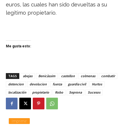
euros, las cuales han sido devueltas a su
legítimo propietario.
Me gusta esto:
TAGS
abejas
Benicàssim
castellon
colmenas
combatir
detencion
devolucion
fuerza
guardia civil
Hurtos
localización
propietario
Robo
Seprona
Sucesos
Imprimir