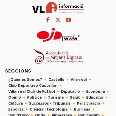
SECCIONS
¿Quienes Somos?
Castelló
Vila-real
Club Deportivo Castellón
Villarreal Club de Fútbol
Diputació
Economía
Opinió
Política
Turisme
Salut
Educació
Cultura
Successos - Tribunals
Participació
Esports
Ciència i tecnologia
Burriana
Vall d'Uixó
Onda
Almassora
Benicàssim