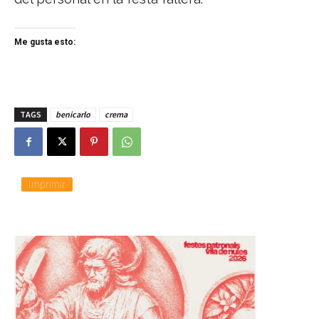
Me gusta esto:
TAGS
benicarlo
crema
Imprimir