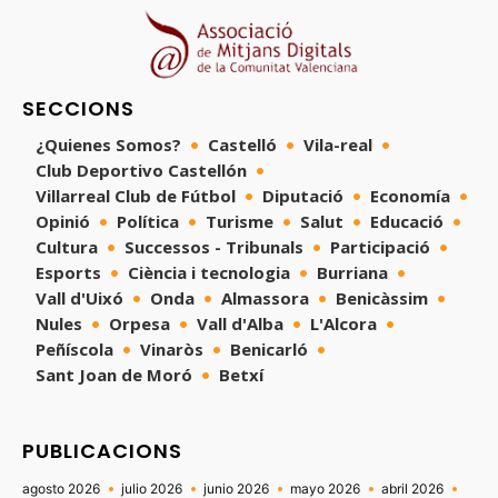
SECCIONS
¿Quienes Somos?
Castelló
Vila-real
Club Deportivo Castellón
Villarreal Club de Fútbol
Diputació
Economía
Opinió
Política
Turisme
Salut
Educació
Cultura
Successos - Tribunals
Participació
Esports
Ciència i tecnologia
Burriana
Vall d'Uixó
Onda
Almassora
Benicàssim
Nules
Orpesa
Vall d'Alba
L'Alcora
Peñíscola
Vinaròs
Benicarló
Sant Joan de Moró
Betxí
PUBLICACIONS
agosto 2026
julio 2026
junio 2026
mayo 2026
abril 2026