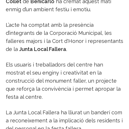
Collet
de
Benicarló
ha cremat aquest matí
enmig d’un ambient festiu i emotiu.
L’acte ha comptat amb la presència
d’integrants de la Corporació Municipal, les
falleres majors i la Cort d'Honor i representants
de la
Junta Local Fallera
.
Els usuaris i treballadors del centre han
mostrat el seu enginy i creativitat en la
construcció del monument faller, un projecte
que reforça la convivència i permet apropar la
festa al centre.
La Junta Local Fallera ha lliurat un banderí com
a reconeixement a la implicació dels residents i
del personal en la festa fallera.