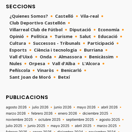
SECCIONS
¿Quienes Somos?
Castelló
Vila-real
Club Deportivo Castellón
Villarreal Club de Fútbol
Diputació
Economía
Opinió
Política
Turisme
Salut
Educació
Cultura
Successos - Tribunals
Participació
Esports
Ciència i tecnologia
Burriana
Vall d'Uixó
Onda
Almassora
Benicàssim
Nules
Orpesa
Vall d'Alba
L'Alcora
Peñíscola
Vinaròs
Benicarló
Sant Joan de Moró
Betxí
PUBLICACIONS
agosto 2026
julio 2026
junio 2026
mayo 2026
abril 2026
marzo 2026
febrero 2026
enero 2026
diciembre 2025
noviembre 2025
octubre 2025
septiembre 2025
agosto 2025
julio 2025
junio 2025
mayo 2025
abril 2025
marzo 2025
febrero 2025
enero 2025
diciembre 2024
noviembre 2024