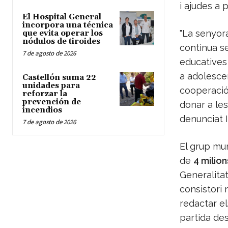
i ajudes a 
El Hospital General
incorpora una técnica
"La senyora
que evita operar los
nódulos de tiroides
continua se
7 de agosto de 2026
educatives 
a adolescen
Castellón suma 22
unidades para
cooperació 
reforzar la
prevención de
donar a le
incendios
denunciat 
7 de agosto de 2026
El grup mu
de
4 milion
Generalitat
consistori 
redactar el
partida des