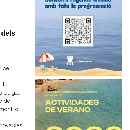
 dels
ó de
 la
ó d'aigua.
ió de
ment, el
 i
enovables;