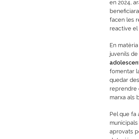
en 2024, a
beneficiar
facen les 
reactive el
En matèria 
juvenils de
adolescents
fomentar la
quedar des
reprendre e
marxa als b
Pel que fa 
municipals 
aprovats p