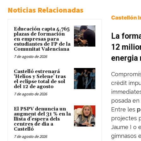
Noticias Relacionadas
Castellón 
Educación capta 4.765
plazas de formación
La forma
en empresas para
estudiantes de FP de la
12 milio
Comunitat Valenciana
energia 
7 de agosto de 2026
Castelló estrenará
Compromís 
‘Helios y Selene’ tras
el eclipse total de sol
crèdit impu
del 12 de agosto
immediates 
7 de agosto de 2026
posada en
El PSPV denuncia un
Entre les
p
augment del 31 % en la
projectes 
llista d’espera dels
centres de dia a
Jaume I o e
Castelló
gimnasos es
7 de agosto de 2026