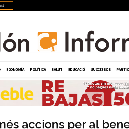
st
Ó
ECONOMÍA
POLÍTICA
SALUT
EDUCACIÓ
SUCCESSOS
PARTIC
s accions per al bene