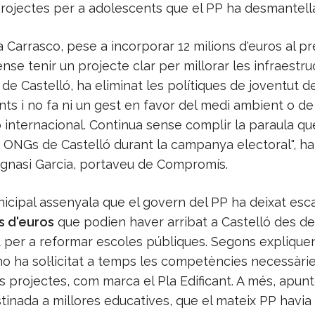
projectes per a adolescents que el PP ha desmantella
 Carrasco, pese a incorporar 12 milions d'euros al p
nse tenir un projecte clar per millorar les infraestru
de Castelló, ha eliminat les polítiques de joventut d
ts i no fa ni un gest en favor del medi ambient o de
internacional. Continua sense complir la paraula qu
s ONGs de Castelló durant la campanya electoral", ha
Ignasi Garcia, portaveu de Compromís.
nicipal assenyala que el govern del PP ha deixat es
s d'euros
que podien haver arribat a Castelló des de
 per a reformar escoles públiques. Segons expliquen
no ha sol·licitat a temps les competències necessàri
s projectes, com marca el Pla Edificant. A més, apun
tinada a millores educatives, que el mateix PP havia 