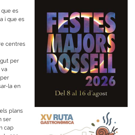
 que es
a i que es
re centres
egut per
 va
 per
ar-la en
dels plans
n ser
en cap