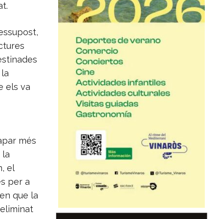
t.
ressupost,
ctures
estinades
 la
e els va
capar més
 la
, el
es per a
ten que la
eliminat