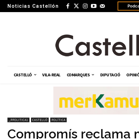
Noticias Castellón
Podca
CASTELLÓ
VILA-REAL
COMARQUES
DIPUTACIÓ
OPINI
_PPOLITICA1
CASTELLÓ
POLÍTICA
Compromís reclama mé