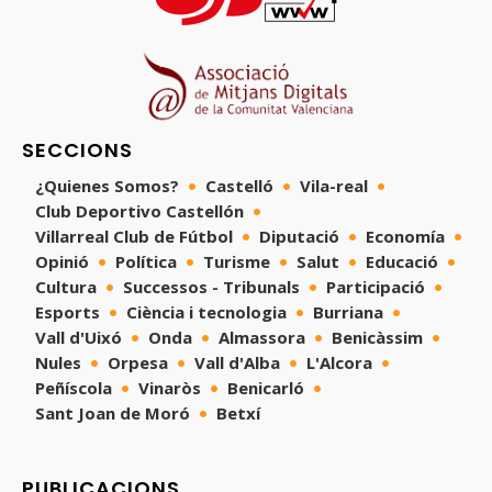
SECCIONS
¿Quienes Somos?
Castelló
Vila-real
Club Deportivo Castellón
Villarreal Club de Fútbol
Diputació
Economía
Opinió
Política
Turisme
Salut
Educació
Cultura
Successos - Tribunals
Participació
Esports
Ciència i tecnologia
Burriana
Vall d'Uixó
Onda
Almassora
Benicàssim
Nules
Orpesa
Vall d'Alba
L'Alcora
Peñíscola
Vinaròs
Benicarló
Sant Joan de Moró
Betxí
PUBLICACIONS