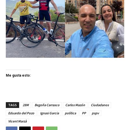
Me gusta esto:
TAGS
28M
Begoña Carrasco
Carlos Mazón
Ciudadanos
Eduardo del Pozo
Ignasi Garcia
política
PP
pspv
Vicent Marzà