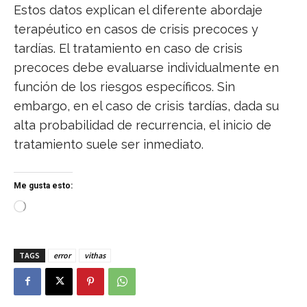
Estos datos explican el diferente abordaje
terapéutico en casos de crisis precoces y
tardías. El tratamiento en caso de crisis
precoces debe evaluarse individualmente en
función de los riesgos específicos. Sin
embargo, en el caso de crisis tardías, dada su
alta probabilidad de recurrencia, el inicio de
tratamiento suele ser inmediato.
Me gusta esto:
C
a
r
g
TAGS
error
vithas
a
n
d
o