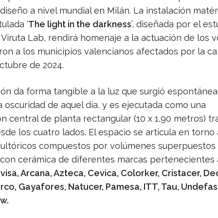
iseño a nivel mundial en Milán. La instalación matér
tulada ‘
The light in the darkness
’, diseñada por el est
Viruta Lab, rendirá homenaje a la actuación de los v
ron a los municipios valencianos afectados por la ca
octubre de 2024.
ción da forma tangible a la luz que surgió espontán
a oscuridad de aquel día, y es ejecutada como una
 central de planta rectangular (10 x 1,90 metros) tr
esde los cuatro lados. El espacio se articula en torno 
ultóricos compuestos por volúmenes superpuestos
 con cerámica de diferentes marcas pertenecientes a
isa, Arcana, Azteca, Cevica, Colorker, Cristacer, De
arco, Gayafores, Natucer, Pamesa, ITT, Tau, Undefas
w.