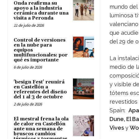
Onda reafirma su
mundo del d
apoyo a la industria
cerámica durante una
luminosa ti
visita a Peronda
valenciano 
11 de julio de 2026
que acudie
Control de versiones
del 29 de 
en la nube para
equipos
multifuncionales: por
La instala
qué es importante
medio de l
6 de julio de 2026
composición
'besign Fest' reunirá
y visible d
en Castellón a
referentes del diseño
tótems esc
del 1 al 3 de octubre
revestidos
2 de julio de 2026
Spain:
Apav
Dune, El B
El mestral frena la ola
de calor en Castellón
Vives
y
Wo
ante una semana de
bruscos cambios
térmicos y tormentas