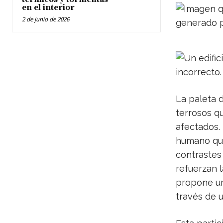
en el interior
2 de junio de 2026
La paleta 
terrosos qu
afectados.
humano que
contrastes
refuerzan l
propone un
través de u