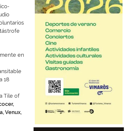
ico-
udio
oluntarios
tástrofe
eamente en
ansitable
a 18
 Tile of
cocer,
a, Venux,