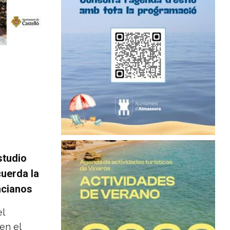
studio
cuerda la
ncianos
el
en el