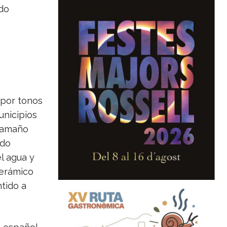
 por tonos
unicipios
tamaño
ndo
l agua y
cerámico
tido a