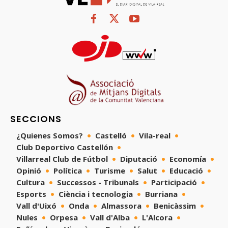
SECCIONS
¿Quienes Somos?
Castelló
Vila-real
Club Deportivo Castellón
Villarreal Club de Fútbol
Diputació
Economía
Opinió
Política
Turisme
Salut
Educació
Cultura
Successos - Tribunals
Participació
Esports
Ciència i tecnologia
Burriana
Vall d'Uixó
Onda
Almassora
Benicàssim
Nules
Orpesa
Vall d'Alba
L'Alcora