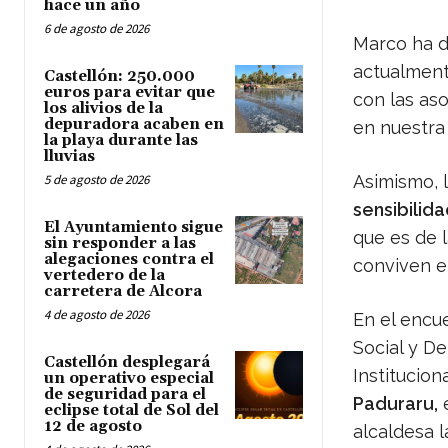
hace un año
6 de agosto de 2026
Marco ha d
actualment
Castellón: 250.000
euros para evitar que
con las as
los alivios de la
depuradora acaben en
en nuestra
la playa durante las
lluvias
5 de agosto de 2026
Asimismo, 
sensibilida
El Ayuntamiento sigue
que es de 
sin responder a las
alegaciones contra el
conviven e
vertedero de la
carretera de Alcora
4 de agosto de 2026
En el encue
Social y D
Castellón desplegará
Institucion
un operativo especial
de seguridad para el
Paduraru,
e
eclipse total de Sol del
12 de agosto
alcaldesa 