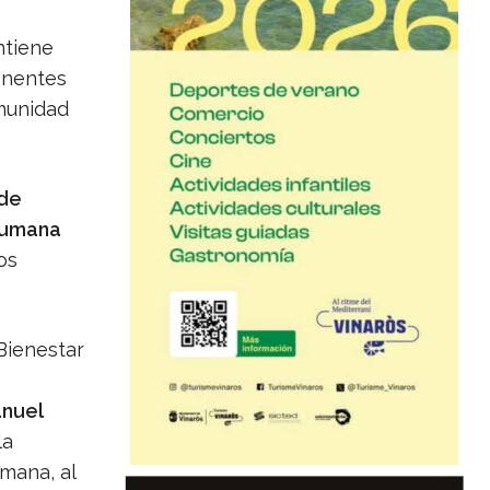
ntiene
anentes
omunidad
 de
 rumana
os
Bienestar
nuel
la
mana, al