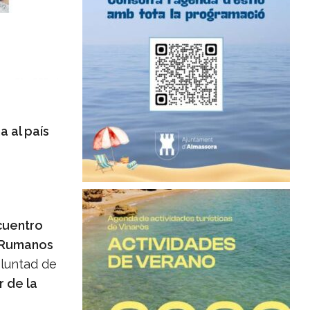
 al país
cuentro
s Rumanos
oluntad de
 de la