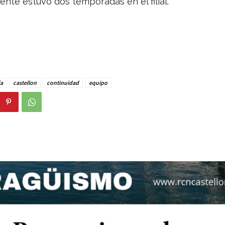
nte estuvo dos temporadas en el filial.
a
castellon
continuidad
equipo