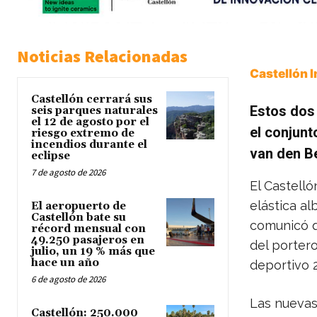
Noticias Relacionadas
Castellón 
Castellón cerrará sus
Estos dos 
seis parques naturales
el 12 de agosto por el
el conjun
riesgo extremo de
incendios durante el
van den Be
eclipse
7 de agosto de 2026
El Castelló
elástica a
El aeropuerto de
Castellón bate su
comunicó q
récord mensual con
49.250 pasajeros en
del porter
julio, un 19 % más que
hace un año
deportivo 
6 de agosto de 2026
Las nuevas
Castellón: 250.000