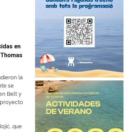
cidas en
, Thomas
ndieron la
nte se
n Belt y
 proyecto
ojić, que