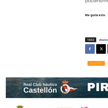
posteriorme
Me gusta esto:
TAGS
Anunci
Imprimir