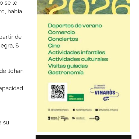
o se le
ro, había
partir de
negra, 8
 de Johan
capacidad
e su