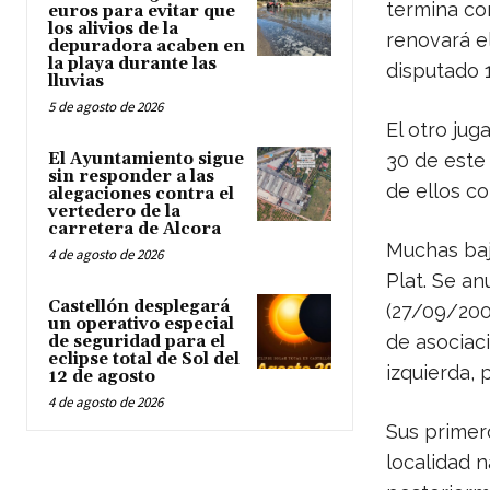
termina con
euros para evitar que
los alivios de la
renovará e
depuradora acaben en
la playa durante las
disputado 1
lluvias
5 de agosto de 2026
El otro jug
El Ayuntamiento sigue
30 de este 
sin responder a las
de ellos co
alegaciones contra el
vertedero de la
carretera de Alcora
Muchas baj
4 de agosto de 2026
Plat. Se an
Castellón desplegará
(27/09/200
un operativo especial
de asociac
de seguridad para el
eclipse total de Sol del
izquierda,
12 de agosto
4 de agosto de 2026
Sus primero
localidad n