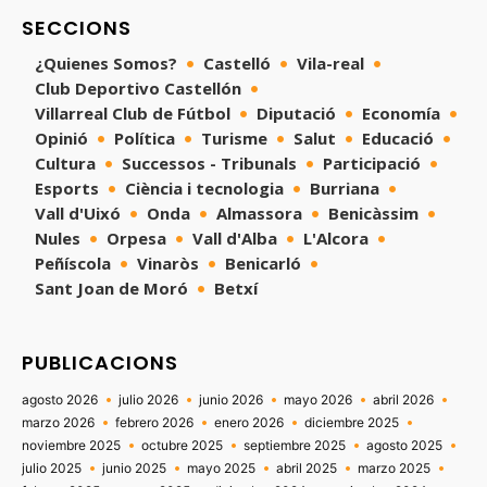
SECCIONS
¿Quienes Somos?
Castelló
Vila-real
Club Deportivo Castellón
Villarreal Club de Fútbol
Diputació
Economía
Opinió
Política
Turisme
Salut
Educació
Cultura
Successos - Tribunals
Participació
Esports
Ciència i tecnologia
Burriana
Vall d'Uixó
Onda
Almassora
Benicàssim
Nules
Orpesa
Vall d'Alba
L'Alcora
Peñíscola
Vinaròs
Benicarló
Sant Joan de Moró
Betxí
PUBLICACIONS
agosto 2026
julio 2026
junio 2026
mayo 2026
abril 2026
marzo 2026
febrero 2026
enero 2026
diciembre 2025
noviembre 2025
octubre 2025
septiembre 2025
agosto 2025
julio 2025
junio 2025
mayo 2025
abril 2025
marzo 2025