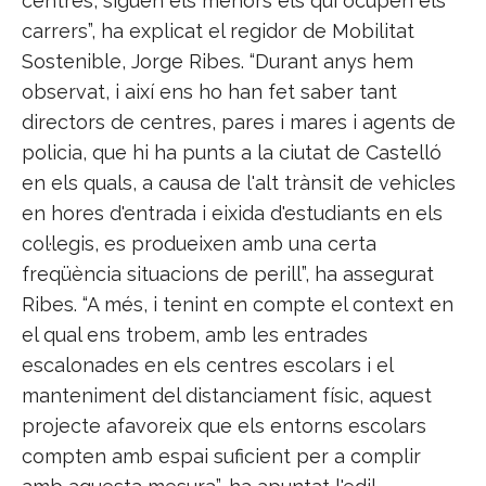
centres, siguen els menors els qui ocupen els
carrers”, ha explicat el regidor de Mobilitat
Sostenible, Jorge Ribes. “Durant anys hem
observat, i així ens ho han fet saber tant
directors de centres, pares i mares i agents de
policia, que hi ha punts a la ciutat de Castelló
en els quals, a causa de l'alt trànsit de vehicles
en hores d'entrada i eixida d'estudiants en els
col·legis, es produeixen amb una certa
freqüència situacions de perill”, ha assegurat
Ribes. “A més, i tenint en compte el context en
el qual ens trobem, amb les entrades
escalonades en els centres escolars i el
manteniment del distanciament físic, aquest
projecte afavoreix que els entorns escolars
compten amb espai suficient per a complir