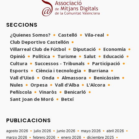
SECCIONS
¿Quienes Somos?
Castelló
Vila-real
Club Deportivo Castellón
Villarreal Club de Fútbol
Diputació
Economía
Opinió
Política
Turisme
Salut
Educació
Cultura
Successos - Tribunals
Participació
Esports
Ciència i tecnologia
Burriana
Vall d'Uixó
Onda
Almassora
Benicàssim
Nules
Orpesa
Vall d'Alba
L'Alcora
Peñíscola
Vinaròs
Benicarló
Sant Joan de Moró
Betxí
PUBLICACIONS
agosto 2026
julio 2026
junio 2026
mayo 2026
abril 2026
marzo 2026
febrero 2026
enero 2026
diciembre 2025