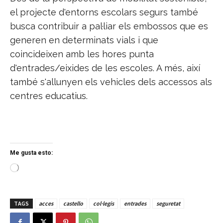
el projecte d'entorns escolars segurs també
busca contribuir a pal·liar els embossos que es
generen en determinats vials i que
coincideixen amb les hores punta
d'entrades/eixides de les escoles. A més, així
també s'allunyen els vehicles dels accessos als
centres educatius.
Me gusta esto:
C
a
r
g
TAGS
acces
castello
col·legis
entrades
seguretat
a
n
d