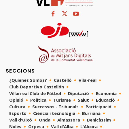
SECCIONS
¿Quienes Somos?
Castelló
Vila-real
Club Deportivo Castellón
Villarreal Club de Fútbol
Diputació
Economía
Opinió
Política
Turisme
Salut
Educació
Cultura
Successos - Tribunals
Participació
Esports
Ciència i tecnologia
Burriana
Vall d'Uixó
Onda
Almassora
Benicàssim
Nules
Orpesa
Vall d'Alba
L'Alcora