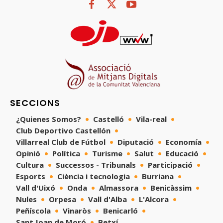
SECCIONS
¿Quienes Somos?
Castelló
Vila-real
Club Deportivo Castellón
Villarreal Club de Fútbol
Diputació
Economía
Opinió
Política
Turisme
Salut
Educació
Cultura
Successos - Tribunals
Participació
Esports
Ciència i tecnologia
Burriana
Vall d'Uixó
Onda
Almassora
Benicàssim
Nules
Orpesa
Vall d'Alba
L'Alcora
Peñíscola
Vinaròs
Benicarló
Sant Joan de Moró
Betxí