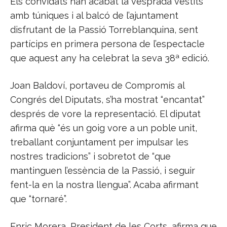
Els convidats han acabat la vesprada vestits
amb túniques i al balcó de l’ajuntament
disfrutant de la Passió Torreblanquina, sent
partícips en primera persona de l’espectacle
que aquest any ha celebrat la seva 38ª edició.
Joan Baldoví, portaveu de Compromís al
Congrés del Diputats, s’ha mostrat “encantat”
després de vore la representació. El diputat
afirma què “és un goig vore a un poble unit,
treballant conjuntament per impulsar les
nostres tradicions” i sobretot de “que
mantinguen l’essència de la Passió, i seguir
fent-la en la nostra llengua”. Acaba afirmant
que “tornaré”.
Enric Morera, President de les Corts, afirma que