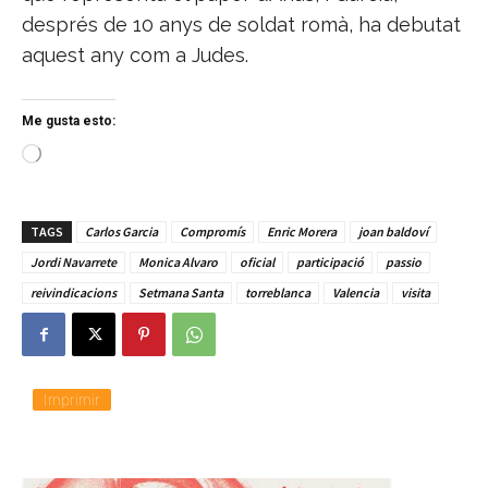
després de 10 anys de soldat romà, ha debutat
aquest any com a Judes.
Me gusta esto:
C
a
r
g
TAGS
Carlos Garcia
Compromís
Enric Morera
joan baldoví
a
n
Jordi Navarrete
Monica Alvaro
oficial
participació
passio
d
reivindicacions
Setmana Santa
torreblanca
Valencia
visita
o
.
.
.
Imprimir