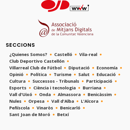
SECCIONS
¿Quienes Somos?
Castelló
Vila-real
Club Deportivo Castellón
Villarreal Club de Fútbol
Diputació
Economía
Opinió
Política
Turisme
Salut
Educació
Cultura
Successos - Tribunals
Participació
Esports
Ciència i tecnologia
Burriana
Vall d'Uixó
Onda
Almassora
Benicàssim
Nules
Orpesa
Vall d'Alba
L'Alcora
Peñíscola
Vinaròs
Benicarló
Sant Joan de Moró
Betxí