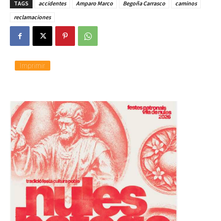
TAGS
accidentes
Amparo Marco
Begoña Carrasco
caminos
a
n
reclamaciones
d
o
.
.
.
Imprimir