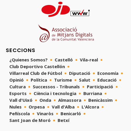
SECCIONS
¿Quienes Somos?
Castelló
Vila-real
Club Deportivo Castellón
Villarreal Club de Fútbol
Diputació
Economía
Opinió
Política
Turisme
Salut
Educació
Cultura
Successos - Tribunals
Participació
Esports
Ciència i tecnologia
Burriana
Vall d'Uixó
Onda
Almassora
Benicàssim
Nules
Orpesa
Vall d'Alba
L'Alcora
Peñíscola
Vinaròs
Benicarló
Sant Joan de Moró
Betxí