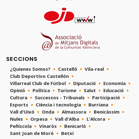
SECCIONS
¿Quienes Somos?
Castelló
Vila-real
Club Deportivo Castellón
Villarreal Club de Fútbol
Diputació
Economía
Opinió
Política
Turisme
Salut
Educació
Cultura
Successos - Tribunals
Participació
Esports
Ciència i tecnologia
Burriana
Vall d'Uixó
Onda
Almassora
Benicàssim
Nules
Orpesa
Vall d'Alba
L'Alcora
Peñíscola
Vinaròs
Benicarló
Sant Joan de Moró
Betxí