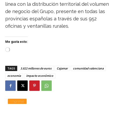
línea con la distribución territorial del volumen
de negocio del Grupo, presente en todas las
provincias españolas a través de sus 952
oficinas y ventanillas rurales.
Me gusta esto:
C
a
r
g
TAGS
3.822 millones de euros
Cajamar
comunidad valenciana
a
n
economia
impacto económico
d
o
.
.
.
Imprimir