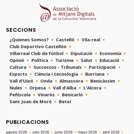
SECCIONS
¿Quienes Somos?
Castelló
Vila-real
Club Deportivo Castellón
Villarreal Club de Fútbol
Diputació
Economía
Opinió
Política
Turisme
Salut
Educació
Cultura
Successos - Tribunals
Participació
Esports
Ciència i tecnologia
Burriana
Vall d'Uixó
Onda
Almassora
Benicàssim
Nules
Orpesa
Vall d'Alba
L'Alcora
Peñíscola
Vinaròs
Benicarló
Sant Joan de Moró
Betxí
PUBLICACIONS
agosto 2026
julio 2026
junio 2026
mayo 2026
abril 2026