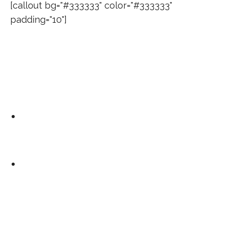
[callout bg="#333333" color="#333333"
padding="10"]
Factores de riesgo
La probabilidad de desarrollar un cáncer
epitelial de ovario depende de:
1.
Edad
: El riesgo de padecer un cáncer de
ovario aumenta con la edad, la mayoría se
originan después de la menopausia.
2.
Obesidad
: Tener un índice de masa
corporal mayor o igual a 30 se asocia con
mayor frecuencia de aparición de un cáncer
de ovario y también con mayor mortalidad.
La alimentación baja en grasas reduce el