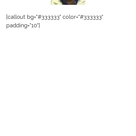
[callout bg="#333333" color="#333333"
padding="10"]
Dr. Antoni Llueca Abella
Licenciado en Medicina y cirugía por la
Universidad de Valencia. Especialista en
Ginecología y Obstetricia por
Institut
Universitari Dexeus
, Barcelona. Doctor en
Medicina y Cirugía por la Universidad de Reus.
Miembro del Acreditation Council for
Ginecologic Endoscopy.(A.C.G.E.) Member
number 234. American Association of
Gynecologic Laparoscopists.(A.A.G.L.) Miembro
de la Sociedad Europea de Ginecología