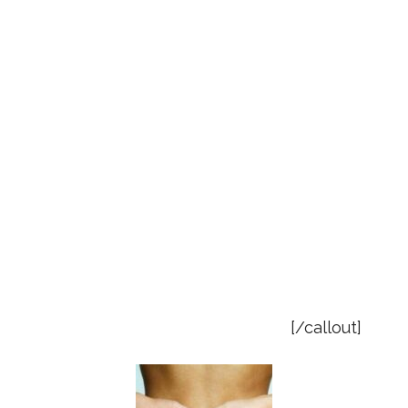
Oncológica (ESGO). Miembro de la Sección de
Oncología Ginecológica de la Sociedad
Española de Ginecología y Obstetricia (SEGO).
Actualmente miembro de la Sección de
Oncología Ginecológica del Hosp. Universitario
General de Castellón (HUGCS); Miembro de la
Unidad Multidisciplinar de Cirugía Oncológica
AbdominoPélvica (UMCOAP) del HUGCS; de la
Unidad de Cirugía Oncológica Ginecológica
(UCOG) Hospital Nisa Rey Don Jaime de
Castellón y del Centro de investigación y
formación quirúrgica "Mediterranean Training
Centre". Fundacion VIVE. Castellón.
[/callout]