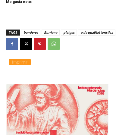
Me gusta esto:
TAGS
banderes
Burriana
platges
q de qualitat turística
Imprimir